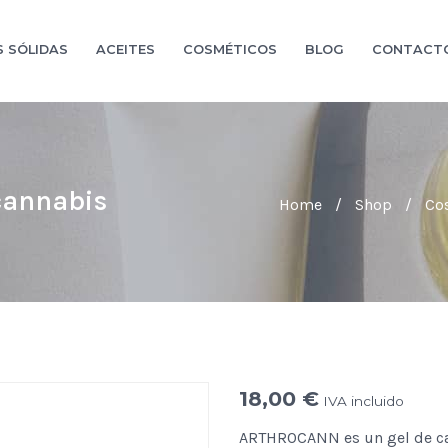
S SÓLIDAS
ACEITES
COSMÉTICOS
BLOG
CONTACT
cannabis
Home
/
Shop
/
Co
18,00
€
IVA incluido
ARTHROCANN es un gel de can