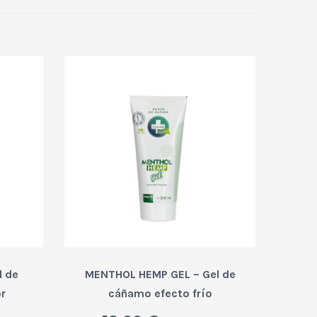
 de
MENTHOL HEMP GEL – Gel de
ORCA
or
cáñamo efecto frío
natur