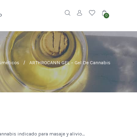
O
0
sméticos
/
ARTHROCANN GEL – Gel De Cannabis
nabis indicado para masaje y alivio…