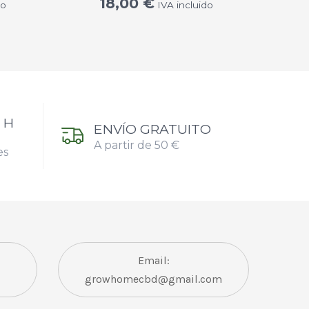
18,00
€
do
IVA incluido
 H
ENVÍO GRATUITO
A partir de 50 €
es
Email:
growhomecbd@gmail.com