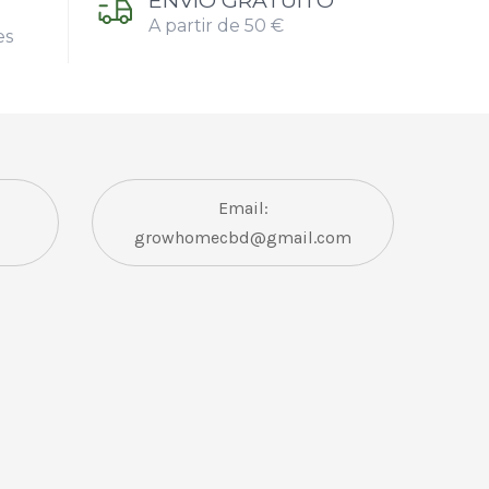
ENVÍO GRATUITO
A partir de 50 €
es
Email:
growhomecbd@gmail.com