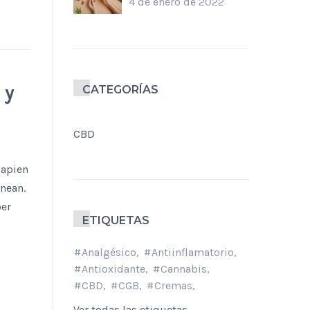
4 de enero de 2022
 y
CATEGORÍAS
CBD
sapien
nean.
per
ETIQUETAS
Analgésico
Antiinflamatorio
Antioxidante
Cannabis
CBD
CGB
Cremas
Ver todas las etiquetas